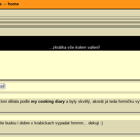
s
---
home
...zkrátka vše kolem vaření!
 loni dělala podle
my cooking diary
a byly skvělý, akorát já teda formičku 
te budou i dobre v krabickach vypadat hmmm... dekuji :)