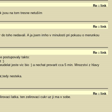
Re
::
link
ak jsou na tom tresne netuším
Re
::
link
 do toho nedavali. A ja jsem imho v minulosti pri pokusu o merunkou
Re
::
link
me postupovaly takto:
 :)
neudelat jeste vic bio :) a nechat provarit cca 5 min. Mnozstvi z hlavy
at,tedy nesteka.
Re
::
link
rovaci latka. ten zelirovaci cukr uz ji ma v sobe.