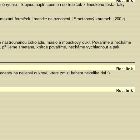
Re
::
link
ě rychle.. Stejnou náplň cpeme i do trubiček z lineckého těsta, taky
vymazání formiček | mandle na ozdobení | Smetanový karamel: | 200 g
me nastrouhanou čokoládu, máslo a moučkový cukr. Povaříme a necháme
, přilijeme smetanu, krátce povaříme, necháme vychladnout a pak
Re
::
link
recepty na nejlepsi cukrovi, ktere zmizi behem nekolika dni :)
Re
::
link