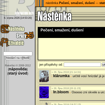
nástěnka
Pečení, smažení, dušení
---
stat
6. srpna 2026 [14:53:20]
Pečení, smažení, dušení
jen příspěvky od:
Rakeťáci © 2008-2012
nápověda
(
)
26. října 2018 [21:14:31]
starý úvod
(
)
klárumka
určitě vosí hnízda! já je
»
26. října 2018 [20:11:15]
In.bloom
Oooooo zni skvele a urci
»
26. října 2018 [19:57:15]