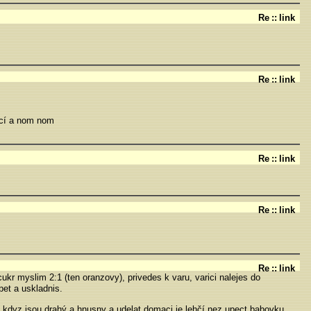
Re
::
link
Re
::
link
ácí a nom nom
Re
::
link
Re
::
link
Re
::
link
cukr myslim 2:1 (ten oranzovy), privedes k varu, varici nalejes do
pet a uskladnis.
 kdyz jsou drahý a hnusny a udelat domaci je lehčí nez upect babovku