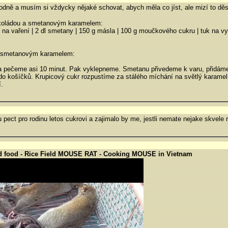
odně a musím si vždycky nějaké schovat, abych měla co jíst, ale mizí to děsn
okoládou a smetanovým karamelem:
y na vaření | 2 dl smetany | 150 g másla | 100 g moučkového cukru | tuk na 
a smetanovým karamelem:
y a pečeme asi 10 minut. Pak vyklepneme. Smetanu přivedeme k varu, přidá
o košíčků. Krupicový cukr rozpustíme za stálého míchání na světlý karamel
.
u pect pro rodinu letos cukrovi a zajimalo by me, jestli nemate nejake skvele 
ld food - Rice Field MOUSE RAT - Cooking MOUSE in Vietnam