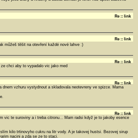
Re
::
link
Re
::
link
ak můžeš těšit na otevření každé nové lahve :)
Re
::
link
, ze chci aby to vypadalo vic jako med
Re
::
link
ala dnem vzhuru vystydnout a skladovala neotevreny ve spizce. Mama
e.
Re
::
link
vic te suroviny a i treba citronu... Mam radsi když je to jakoby esence
m kilo trtinovyho cukru na litr vody. A je takovej hustsi. Bezovej sirup
arim nacini a zda se ze to staci.