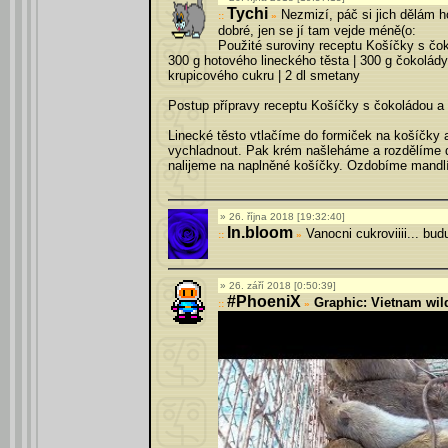
Tychi
Nezmizí, páč si jich dělám h
»
dobré, jen se jí tam vejde méně(o:
Použité suroviny receptu Košíčky s č
300 g hotového lineckého těsta | 300 g čokolád
krupicového cukru | 2 dl smetany
Postup přípravy receptu Košíčky s čokoládou 
Linecké těsto vtlačíme do formiček na košíčk
vychladnout. Pak krém našleháme a rozdělíme d
nalijeme na naplněné košíčky. Ozdobíme mandlí
26. října 2018 [19:32:40]
In.bloom
Vanocni cukroviiii... bud
»
26. září 2018 [0:50:39]
#PhoeniX
Graphic: Vietnam wi
»