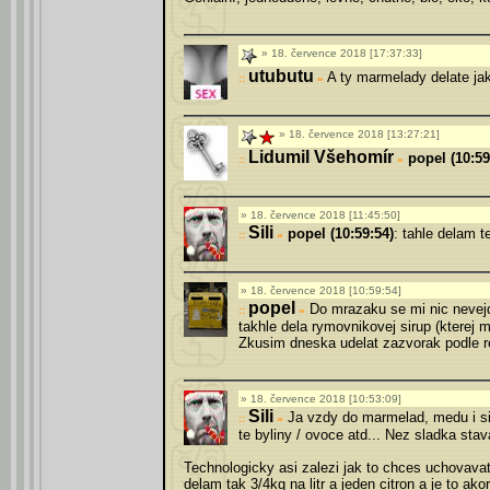
18. července 2018 [17:37:33]
utubutu
A ty marmelady delate jak
»
18. července 2018 [13:27:21]
Lidumil Všehomír
popel (10:59
»
18. července 2018 [11:45:50]
Sili
popel (10:59:54)
: tahle delam t
»
18. července 2018 [10:59:54]
popel
Do mrazaku se mi nic nevejd
»
takhle dela rymovnikovej sirup (kterej m
Zkusim dneska udelat zazvorak podle r
18. července 2018 [10:53:09]
Sili
Ja vzdy do marmelad, medu i siru
»
te byliny / ovoce atd... Nez sladka stav
Technologicky asi zalezi jak to chces uchovavat.
delam tak 3/4kg na litr a jeden citron a je to a