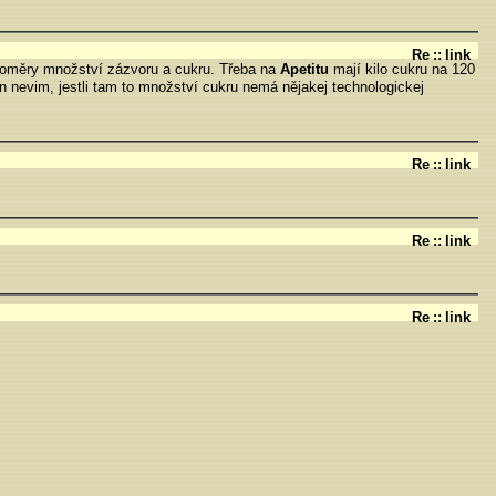
Re
::
link
 poměry množství zázvoru a cukru. Třeba na
Apetitu
mají kilo cukru na 120
en nevim, jestli tam to množství cukru nemá nějakej technologickej
Re
::
link
Re
::
link
Re
::
link