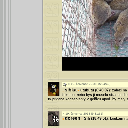
19. července 2018 [15:34:42]
sibka
utubutu (6:49:07)
: zalezi n
»
tekutou, nebo bys ji musela strasne dlo
ty pridane konzervanty v gelfixu apod. by mely za
19. července 2018 [9:31:31]
doreen
Sili (18:49:51)
: koukám na
»