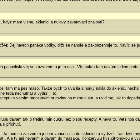
, kdyz mam visne, sklenici a nulovy zavarovaci znalosti?
:54)
: Dej navrch panáka vodky, drží se nahoře a zakonzervuje to. Navíc se p
en panpeliskovej se zázvorem a je to cajk. Víc cukru tam davam jedine proto
e, tam ma pes maso. Takze bych to uvarila a horky nalila do sklenic, nech
ne teda nechutna) a vydrzi ji to.
eceptu s vetsim mnozstvim suroviny na mene cukru a uvidime, jak to dopadn
pu davam tak o tretinu min cukru nez pisou recepty. A neva to. Vetsinou dam 
a s příchutí.
 Ja med se zazvorem jenom varici nalila do sklenice a vydrzel. Tam bylo myslí
korat.. Ale ty ani nevarim a davam do mrazaku. Konzervuju kys.citronovou a vyv