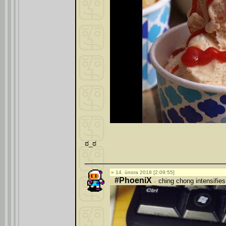
ಠ_ಠ
14. února 2018 [2:09:55]
#PhoeniX
ching chong intensifies
»