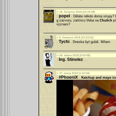
18. července 2018 [10:19:38]
popel
Děláte někdo doma sirupy? Rá
»
g zázvoru, zatímco třeba na
Chutích
pí
význam?
5. července 2018 [15:43:02]
Tychi
Dneska byl guláš. Mňam.
»
28. dubna 2018 [0:03:08]
Ing. Stinolez
.
»
27. února 2018 [1:22:04]
#PhoeniX
Ketchup and mayo ic
»