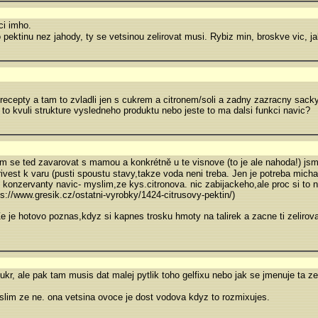
ci imho.
pektinu nez jahody, ty se vetsinou zelirovat musi. Rybiz min, broskve vic, j
recepty a tam to zvladli jen s cukrem a citronem/soli a zadny zazracny sacky
to kvuli strukture vysledneho produktu nebo jeste to ma dalsi funkci navic?
sem se ted zavarovat s mamou a konkrétně u te visnove (to je ale nahoda!) js
ivest k varu (pusti spoustu stavy,takze voda neni treba. Jen je potreba michat
ake konzervanty navic- myslim,ze kys.citronova. nic zabijackeho,ale proc si to 
s://www.gresik.cz/ostatni-vyrobky/1424-citrusovy-pektin/)
e je hotovo poznas,kdyz si kapnes trosku hmoty na talirek a zacne ti zelirov
r, ale pak tam musis dat malej pytlik toho gelfixu nebo jak se jmenuje ta zeli
yslim ze ne. ona vetsina ovoce je dost vodova kdyz to rozmixujes.