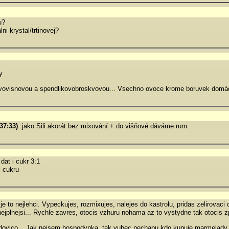
u?
i krystal/trtinovej?
y
vovisnovou a spendlikovobroskvovou... Vsechno ovoce krome boruvek dom
37:33)
: jako Sili akorát bez mixování + do višňové dáváme rum
at i cukr 3:1
l cukru
e to nejlehci. Vypeckujes, rozmixujes, nalejes do kastrolu, pridas zelirovaci 
jplnejsi... Rychle zavres, otocis vzhuru nohama az to vystydne tak otocis z
 kdovico... Jak nejsem hospodynka, tak vubec nechapu kdo kupuje marmelady,