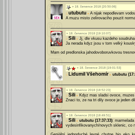
18. července 2018 [20:50:06]
utubutu
A nijak nepodlevam vodo
»
A muzu misto zelirovaciho pouzit normaln
18. července 2018 [19:10:07]
Sili
Jj, dle vkusu kazdeho soudruha
»
Ja nerada kdyz jsou v tom velký kousk
Mam od predlonska jahodovoboruvkovou tresno
18. července 2018 [19:01:53]
Lidumil Všehomír
utubutu (17:
»
18. července 2018 [18:52:23]
Sili
Kdyz mas sladsi ovoce, muzes d
»
Znaci to, ze na tri dily ovoce je jeden di
18. července 2018 [18:49:51]
Sili
utubutu (17:37:33)
: marmelada j
»
vydesinfikovanych/novych sklenic, co ne
Geniální, jednoduché, levné, chutne, bio, eko,