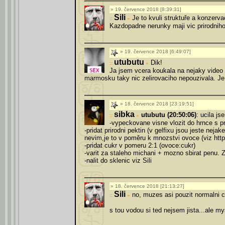
19. července 2018 [8:39:31]
Sili
Je to kvuli struktuře a konzerva
»
Kazdopadne nerunky maji vic prirodniho 
19. července 2018 [6:49:07]
utubutu
Dik!
»
Ja jsem vcera koukala na nejaky video 
marmosku taky nic zelirovaciho nepouzivala. Je 
18. července 2018 [23:19:51]
sibka
utubutu (20:50:06)
: ucila j
»
-vypeckovane visne vlozit do hrnce s pr
-pridat prirodni pektin (v gelfixu jsou jeste nej
nevim,je to v poměru k mnozstvi ovoce (viz http
-pridat cukr v pomeru 2:1 (ovoce:cukr)
-varit za staleho michani + mozno sbirat penu. Z
-nalit do sklenic viz Sili
18. července 2018 [21:13:27]
Sili
no, muzes asi pouzit normalni cuk
»
s tou vodou si ted nejsem jista...ale m