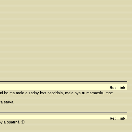
Re
::
link
pokud ho ma malo a zadny bys nepridala, mela bys tu marmosku moc
va stava.
Re
::
link
yla opatrná :D