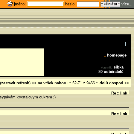
jméno:
heslo:
více...
homepage
::
sibka
vlastník:
::
80 odběratelů
::
(
zastavit refresh
) <<
na vršek
nahoru
::
52-71 z 9466
::
dolů
dospod
>>
Re
::
link
vysypávám krystalovym cukrem ;)
Re
::
link