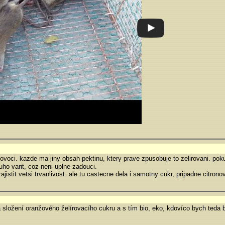
a ovoci. kazde ma jiny obsah pektinu, ktery prave zpusobuje to zelirovani. 
uho varit, coz neni uplne zadouci.
jistit vetsi trvanlivost. ale tu castecne dela i samotny cukr, pripadne citrono
 složení oranžového želírovacího cukru a s tím bio, eko, kdovíco bych teda b