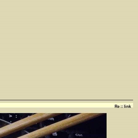
Re
::
link