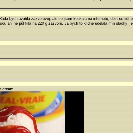
da bych uvařila zázvorovej, ale co jsem koukala na internetu, dost se liší
šou ani ne půl kila na 220 g zázvoru. Já bych to klidně udělala míň sladký, j
e cream