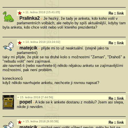
11. ledna 2018 [15:41:05]
Re
::
link
Pralinka2
Je hezký, že tady je anketa, kdo koho volil v
»
parlamentních volbách, ale nebylo by spíš aktuálnější, kdyby tam
byla anketa, kdo chce volit nebo volí kterého prezidenta?
14. ledna 2018 [23:24:02]
Re
::
link
matejcik
přijde mi to už neaktuální. (stejně jako ta
»
parlamentní)
taky mi přijde, že ptát se na druhé kolo s možnostmi "Zeman", "Drahoš" a
"nebudu volit" není zajímavé.
ale navrneš-li (nebo navrhnete-li) někdo nějakou anketu se zajímavějšími
možnostmi, pak není problém.
koneckonců
když někdo navrhujete anketu, nechcete ji rovnou napsat?
15. ledna 2018 [7:44:56]
Re
::
link
popel
A kde se k ankete dostanu z mobilu? Jsem asi slepa,
»
nikde ji nevidim.
15. ledna 2018 [9:00:58]
Re
::
link
matejcik
možná není vidět vůbec! nevím. měla by být na
»