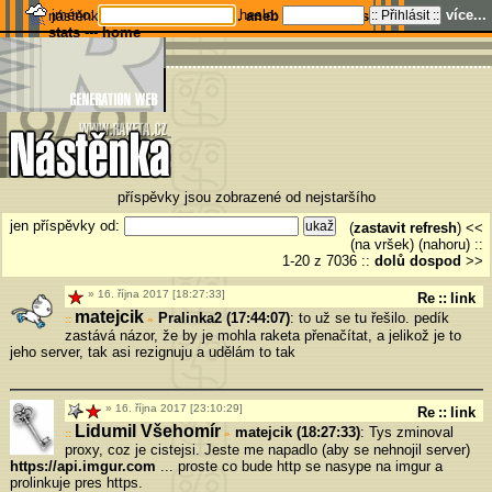
jméno:
heslo:
více...
nástěnka
..:: Dech@otizer ::.. aneb Co se to tu sakra děje?
---
stats
---
home
příspěvky jsou zobrazené od nejstaršího
jen příspěvky od:
(
zastavit refresh
) <<
(na vršek) (nahoru)
::
1-20 z 7036
::
dolů
dospod
>>
16. října 2017 [18:27:33]
Re
::
link
matejcik
Pralinka2 (17:44:07)
: to už se tu řešilo. pedík
»
zastává názor, že by je mohla raketa přenačítat, a jelikož je to
jeho server, tak asi rezignuju a udělám to tak
16. října 2017 [23:10:29]
Re
::
link
Lidumil Všehomír
matejcik (18:27:33)
: Tys zminoval
»
proxy, coz je cistejsi. Jeste me napadlo (aby se nehnojil server)
https://api.imgur.com
... proste co bude http se nasype na imgur a
prolinkuje pres https.