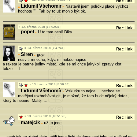
Re
::
link
Lidumil Všehomír
Nastavil jsem políčku place výchozí
»
hodnotu "". Tak by to už mohlo být ok.
12. března 2018 [18:02:31]
Re
::
link
popel
U to tam neni! Diky.
»
13. března 2018 [7:47:41]
Re
::
link
Siren
guys
»
nesviti mi echo, kdyz mi nekdo napise
a raketa je patrne jediny misto, kde se mi chce jakykoli zpravy cist,
takze... :I
13. března 2018 [8:59:34]
Re
::
link
Lidumil Všehomír
Vskutku to nejde ... nechce se
»
matějovi rozhrabávat git, je možné, že tam bude nějaký dotaz,
který to nebere. Matěji ...
13. března 2018 [10:51:28]
Re
::
link
matejcik
už to jede.
»
...aneb jak se ztrácí data. měli jsme field deklarovanej jako int a dával se