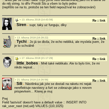
do něj string. to dřív Prostě Šlo a všem to bylo jedno
(nepřišlo se na to, protože se ten field nepoužíval ke zobrazování)
13. března 2018 [14:43:59]
Re
::
link
Siren
supr, taky uz funguju, diky
»
13. března 2018 [16:28:22]
Re
::
link
Tychi
Jo já se divila, že echo nebliká, ale myslela jsem, že
»
je to schválně
17. března 2018 [21:17:29]
Re
::
link
little_bobes
Mně také neblikalo. Ale to bylo tím, že mi
»
nikdo nepsal...
21. března 2018 [14:26:56]
Re
::
link
Sili
Nástěnka jak jste se dostali na raketu mi nejak
»
nereflektuje navstevy a furt se zobrazuje jako s novxm
prispevkem... Kterej je muj
Prej
Field 'lastvisit' doesn't have a default value :: INSERT INTO
rak_user_nast (nid,uid) VALUES (110,1025)