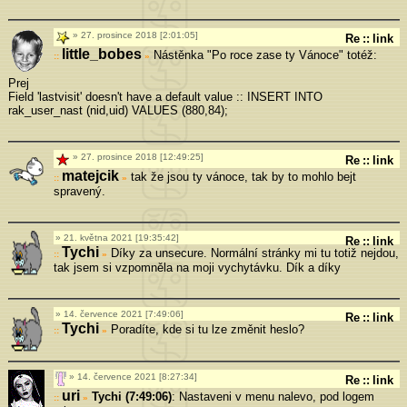
27. prosince 2018 [2:01:05]
Re
::
link
little_bobes
Nástěnka "Po roce zase ty Vánoce" totéž:
»
Prej
Field 'lastvisit' doesn't have a default value :: INSERT INTO
rak_user_nast (nid,uid) VALUES (880,84);
27. prosince 2018 [12:49:25]
Re
::
link
matejcik
tak že jsou ty vánoce, tak by to mohlo bejt
»
spravený.
21. května 2021 [19:35:42]
Re
::
link
Tychi
Díky za unsecure. Normální stránky mi tu totiž nejdou,
»
tak jsem si vzpomněla na moji vychytávku. Dík a díky
14. července 2021 [7:49:06]
Re
::
link
Tychi
Poradíte, kde si tu lze změnit heslo?
»
14. července 2021 [8:27:34]
Re
::
link
uri
Tychi (7:49:06)
: Nastaveni v menu nalevo, pod logem
»