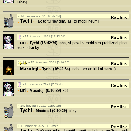
rakety
14. července 2021 [16:42:34]
Re
::
link
Tychi
Tak to tu nevidím, asi to mobil neumí
»
14. července 2021 [17:32:01]
Re
::
link
uri
Tychi (16:42:34)
: aha, si povol v mobilnim prohlizeci plnou
»
verzi stranky
15. července 2021 [0:10:29]
Re
::
link
Maxidejf
Tychi (16:42:34)
: nebo proste
klikni sem
:)
»
15. července 2021 [2:49:40]
Re
::
link
uri
Maxidejf (0:10:29)
: <3
»
15. července 2021 [22:02:28]
Re
::
link
Tychi
Maxidejf (0:10:29)
: díky
»
11. prosince 2022 [11:05:05]
Re
::
link
Tychi
O půlnoci mi tu dotančili koně, nebylo by možno, vrátit