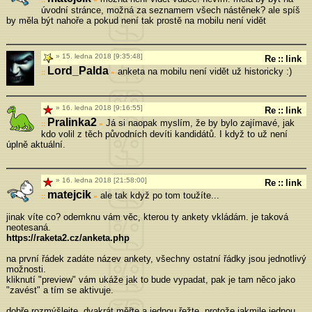
úvodní stránce, možná za seznamem všech nástěnek? ale spíš
by měla být nahoře a pokud není tak prostě na mobilu není vidět
15. ledna 2018 [9:35:48]
Re
::
link
Lord_Palda
anketa na mobilu není vidět už historicky :)
»
16. ledna 2018 [9:16:55]
Re
::
link
Pralinka2
Já si naopak myslím, že by bylo zajímavé, jak
»
kdo volil z těch původních devíti kandidátů. I když to už není
úplně aktuální.
16. ledna 2018 [21:58:00]
Re
::
link
matejcik
ale tak když po tom toužíte...
»
jinak víte co? odemknu vám věc, kterou ty ankety vkládám. je taková
neotesaná.
https://raketa2.cz/anketa.php
na první řádek zadáte název ankety, všechny ostatní řádky jsou jednotlivý
možnosti.
kliknutí "preview" vám ukáže jak to bude vypadat, pak je tam něco jako
"zavést" a tím se aktivuje.
dobře rozmýšlejte, dvakrát měřte a jednou řežte, protože jakmile jednou