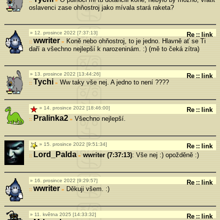
»
oslavenci zase ohňostroj jako mívala stará raketa?
12. prosince 2022 [7:37:13]
Re
::
link
wwriter
Koně nebo ohňostroj, to je jedno. Hlavně ať se Ti
»
daří a všechno nejlepší k narozeninám. :) (mě to čeká zítra)
13. prosince 2022 [13:44:26]
Re
::
link
Tychi
Ww taky vše nej. A jedno to není ????
»
14. prosince 2022 [18:46:00]
Re
::
link
Pralinka2
Všechno nejlepší.
»
15. prosince 2022 [9:51:34]
Re
::
link
Lord_Palda
wwriter (7:37:13)
: Vše nej :) opožděně :)
»
16. prosince 2022 [9:29:57]
Re
::
link
wwriter
Děkuji všem. :)
»
11. května 2025 [14:33:32]
Re
::
link