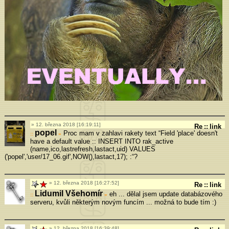
12. března 2018 [16:19:11]
Re
::
link
popel
Proc mam v zahlavi rakety text “Field 'place' doesn't
»
have a default value :: INSERT INTO rak_active
(name,ico,lastrefresh,lastact,uid) VALUES
('popel','user/17_06.gif',NOW(),lastact,17); :“?
12. března 2018 [16:27:52]
Re
::
link
Lidumil Všehomír
eh ... dělal jsem update databázového
»
serveru, kvůli některým novým funcím ... možná to bude tím :)
12. března 2018 [16:39:48]