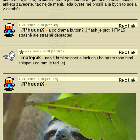
anketu zavedete, tak nejde měnit, leda byste mě prosili a já bych to udělal
v databázi.
21. ledna 2018 [6:55:45]
Re
::
link
#PhoeniX
a co drama button? .) flash je proti HTML5
»
strašně ale strašně depracted
22. ledna 2018 [11:16:17]
Re
::
link
matejcik
napiš html snippet a includnu ho místo toho html
»
snippetu co tam je teď ;e)
24. ledna 2018 [3:10:39]
Re
::
link
#PhoeniX
»