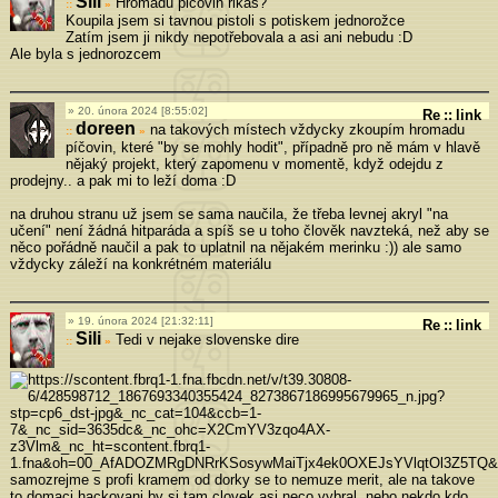
Sili
Hromadu picovin rikas?
»
Koupila jsem si tavnou pistoli s potiskem jednorožce
Zatím jsem ji nikdy nepotřebovala a asi ani nebudu :D
Ale byla s jednorozcem
20. února 2024 [8:55:02]
Re
::
link
doreen
na takových místech vždycky zkoupím hromadu
»
píčovin, které "by se mohly hodit", případně pro ně mám v hlavě
nějaký projekt, který zapomenu v momentě, když odejdu z
prodejny.. a pak mi to leží doma :D
na druhou stranu už jsem se sama naučila, že třeba levnej akryl "na
učení" není žádná hitparáda a spíš se u toho člověk navzteká, než aby se
něco pořádně naučil a pak to uplatnil na nějakém merinku :)) ale samo
vždycky záleží na konkrétném materiálu
19. února 2024 [21:32:11]
Re
::
link
Sili
Tedi v nejake slovenske dire
»
samozrejme s profi kramem od dorky se to nemuze merit, ale na takove
to domaci hackovani by si tam clovek asi neco vybral, nebo nekdo kdo