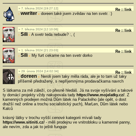
7. března 2024 [19:27:12]
Re
::
link
wwriter
doreen také jsem zvědav na ten svetr. :)
»
7. března 2024 [12:10:06]
Re
::
link
Sili
A svetr teda nebude? :, (
»
1. března 2024 [21:23:03]
Re
::
link
Sili
My furt cekame na ten svetr dorko
»
29. února 2024 [14:02:34]
Re
::
link
doreen
Neroli jsem taky měla ráda, ale je to tam už taky
»
příšerně předražený, s nepříjemnýma prodavačkama navrch
S látkama za mě záleží, co přesně hledáš. Já na svoje vyšívání a takové
ty domácí projekty vždy nakupovala tady
https://www.mojelatky.cz/
. Z
kamenných prodejen možná Dům látek na Palackého (ale opět, o dost
dražší než online a trochu socialistický puch), MarLen, Dům látek nebo
Kalců
krásný látky v trochu vyšší cenové kategorii mívali tady
https://www.sitiniti.cz/
- měli prodejnu ve vnitrobloku u kamenné panny,
ale nevím, zda a jak to ještě funguje