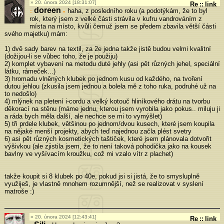
20. února 2024 [18:31:07]
Re
::
link
doreen
haha, z posledního roku (a podotýkám, že to byl
»
rok, který jsem z velké části strávila v kufru vandrováním z
místa na místo, kvůli čemuž jsem se předem zbavila větší části
svého majetku) mám:
1) dvě sady barev na textil, za 2e jedna takže jistě budou velmi kvalitní
(dožijou-li se vůbec toho, že je použiju)
2) komplet vybavení na metodu duté jehly (asi pět různých jehel, speciální
látku, rámeček...)
3) hromadu vlněných klubek po jednom kusu od každého, na tvoření
dutou jehlou (zkusila jsem jednou a bolela mě z toho ruka, podruhé už na
to nedošlo)
4) mlýnek na pletení i-cordu a velký kotouč hliníkového drátu na tvorbu
děkorací na stěnu (máme jednu, kterou jsem vyrobila jako pokus.. miluju ji
a ráda bych měla další, ale nechce se mi to vymýšlet)
5) tři prdele klubek, většinou po jednom/dvou kusech, které jsem koupila
na nějaké menší projekty, abych teď najednou začla plést svetry
6) asi pět různých kosmetických taštiček, které jsem plánovala dotvořit
výšivkou (ale zjistila jsem, že to není taková pohodička jako na kousek
bavlny ve vyšívacím kroužku, což mi vzalo vítr z plachet)
takže koupit si 8 klubek po 40e, pokud jsi si jistá, že to smysluplně
využiješ, je vlastně mnohem rozumnější, než se realizovat v syslení
matroše :)
20. února 2024 [12:43:41]
Re
::
link