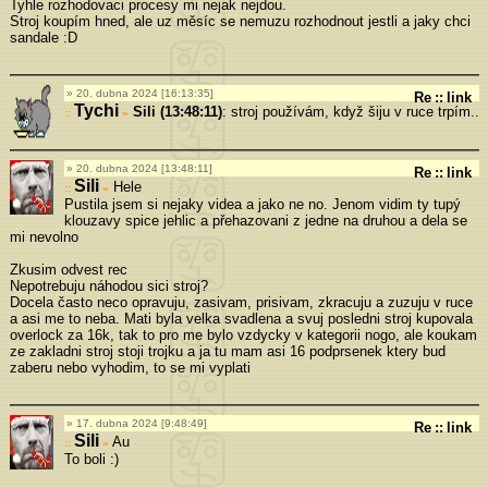
Tyhle rozhodovaci procesy mi nejak nejdou.
Stroj koupím hned, ale uz měsíc se nemuzu rozhodnout jestli a jaky chci
sandale :D
20. dubna 2024 [16:13:35]
Re
::
link
Tychi
Sili (13:48:11)
: stroj používám, když šiju v ruce trpím..
»
20. dubna 2024 [13:48:11]
Re
::
link
Sili
Hele
»
Pustila jsem si nejaky videa a jako ne no. Jenom vidim ty tupý
klouzavy spice jehlic a přehazovani z jedne na druhou a dela se
mi nevolno
Zkusim odvest rec
Nepotrebuju náhodou sici stroj?
Docela často neco opravuju, zasivam, prisivam, zkracuju a zuzuju v ruce
a asi me to neba. Mati byla velka svadlena a svuj posledni stroj kupovala
overlock za 16k, tak to pro me bylo vzdycky v kategorii nogo, ale koukam
ze zakladni stroj stoji trojku a ja tu mam asi 16 podprsenek ktery bud
zaberu nebo vyhodim, to se mi vyplati
17. dubna 2024 [9:48:49]
Re
::
link
Sili
Au
»
To boli :)