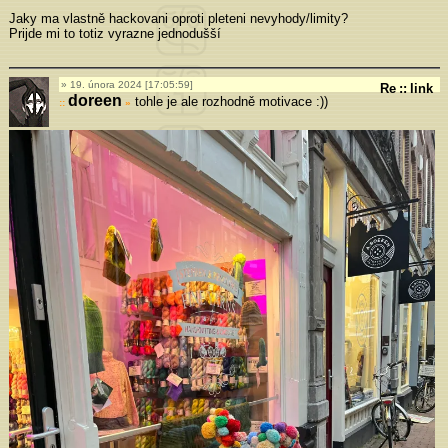
Jaky ma vlastně hackovani oproti pleteni nevyhody/limity?
Prijde mi to totiz vyrazne jednodušší
19. února 2024 [17:05:59]
Re
::
link
doreen
tohle je ale rozhodně motivace :))
»