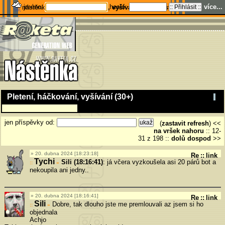
jméno:
heslo:
více...
nástěnka
Pletení, háčkování, vyšívání (30+)
---
stats
---
home
Pletení, háčkování, vyšívání (30+)
jen příspěvky od:
(
zastavit refresh
) <<
na vršek
nahoru
::
12-
31 z 198
::
dolů
dospod
>>
20. dubna 2024 [18:23:18]
Re
::
link
Tychi
Sili (18:16:41)
: já včera vyzkoušela asi 20 párů bot a
»
nekoupila ani jedny..
20. dubna 2024 [18:16:41]
Re
::
link
Sili
Dobre, tak dlouho jste me premlouvali az jsem si ho
»
objednala
Achjo