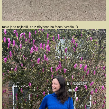
tohle je to nejlepší, co z třítýdenního focení vzešlo :D