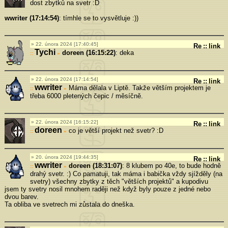
dost zbytků na svetr :D
wwriter (17:14:54)
: tímhle se to vysvětluje :))
22. února 2024 [17:40:45]
Re
::
link
Tychi
doreen (16:15:22)
: deka
»
22. února 2024 [17:14:54]
Re
::
link
wwriter
Máma dělala v Liptě. Takže větším projektem je
»
třeba 6000 pletených čepic / měsíčně.
22. února 2024 [16:15:22]
Re
::
link
doreen
co je větší projekt než svetr? :D
»
20. února 2024 [19:44:35]
Re
::
link
wwriter
doreen (18:31:07)
: 8 klubem po 40e, to bude hodně
»
drahý svetr. :) Co pamatuji, tak máma i babička vždy sjížděly (na
svetry) všechny zbytky z těch "větších projektů" a kupodivu
jsem ty svetry nosil mnohem raději než když byly pouze z jedné nebo
dvou barev.
Ta obliba ve svetrech mi zůstala do dneška.