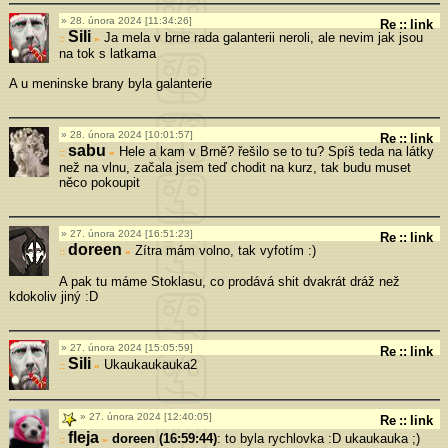
28. února 2024 [11:34:26]
Re
::
link
Sili
Ja mela v brne rada galanterii neroli, ale nevim jak jsou
»
na tok s latkama
A u meninske brany byla galanterie
28. února 2024 [10:01:57]
Re
::
link
sabu
Hele a kam v Brně? řešilo se to tu? Spíš teda na látky
»
než na vlnu, začala jsem teď chodit na kurz, tak budu muset
něco pokoupit
27. února 2024 [16:51:23]
Re
::
link
doreen
Zítra mám volno, tak vyfotím :)
»
A pak tu máme Stoklasu, co prodává shit dvakrát dráž než
kdokoliv jiný :D
27. února 2024 [15:05:59]
Re
::
link
Sili
Ukaukaukauka2
»
27. února 2024 [12:40:05]
Re
::
link
fleja
doreen (16:59:44)
: to byla rychlovka :D ukaukauka ;)
»