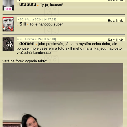
utubutu
Ty jo, luxusni!
»
20. března 2024 [14:47:23]
Re
::
link
Sili
To je nahodou super
»
20. března 2024 [11:57:10]
Re
::
link
doreen
jako prosimvás, já na to myslím celou dobu, ale
»
bohužel moje vzezření a foto skill mého manžílka jsou naprosto
vražedná kombinace
většina fotek vypadá takto: