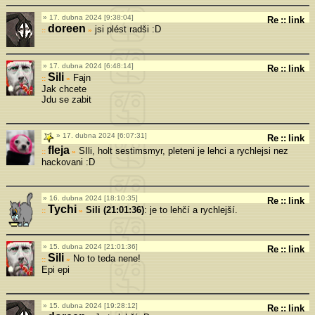
17. dubna 2024 [9:38:04]
Re
::
link
doreen
jsi plést radši :D
»
17. dubna 2024 [6:48:14]
Re
::
link
Sili
Fajn
»
Jak chcete
Jdu se zabit
17. dubna 2024 [6:07:31]
Re
::
link
fleja
SIli, holt sestimsmyr, pleteni je lehci a rychlejsi nez
»
hackovani :D
16. dubna 2024 [18:10:35]
Re
::
link
Tychi
Sili (21:01:36)
: je to lehčí a rychlejší.
»
15. dubna 2024 [21:01:36]
Re
::
link
Sili
No to teda nene!
»
Epi epi
15. dubna 2024 [19:28:12]
Re
::
link