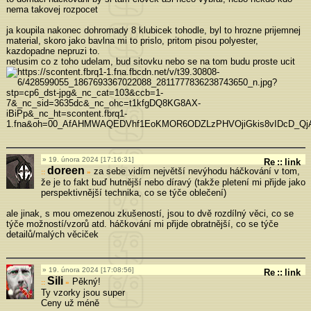
nema takovej rozpocet
ja koupila nakonec dohromady 8 klubicek tohodle, byl to hrozne prijemnej
material, skoro jako bavlna mi to prislo, pritom pisou polyester,
kazdopadne nepruzi to.
netusim co z toho udelam, bud sitovku nebo se na tom budu proste ucit
19. února 2024 [17:16:31]
Re
::
link
doreen
za sebe vidím největší nevýhodu háčkování v tom,
»
že je to fakt buď hutnější nebo díravý (takže pletení mi přijde jako
perspektivnější technika, co se týče oblečení)
ale jinak, s mou omezenou zkušeností, jsou to dvě rozdílný věci, co se
týče možností/vzorů atd. háčkování mi přijde obratnější, co se týče
detailů/malých věciček
19. února 2024 [17:08:56]
Re
::
link
Sili
Pěkný!
»
Ty vzorky jsou super
Ceny už méně