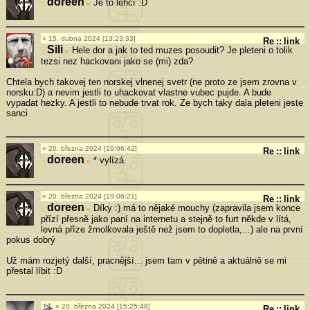
doreen
Je to lehčí :D
»
15. dubna 2024 [13:23:33]
Re
::
link
Sili
Hele dor a jak to ted muzes posoudit? Je pleteni o tolik
»
tezsi nez hackovani jako se (mi) zda?
Chtela bych takovej ten norskej vlnenej svetr (ne proto ze jsem zrovna v
norsku:D) a nevim jestli to uhackovat vlastne vubec pujde. A bude
vypadat hezky. A jestli to nebude trvat rok. Ze bych taky dala pleteni jeste
sanci
20. března 2024 [19:06:42]
Re
::
link
doreen
* vylízá
»
20. března 2024 [19:06:21]
Re
::
link
doreen
Díky :) má to nějaké mouchy (zapravila jsem konce
»
přízí přesně jako paní na internetu a stejně to furt někde v lítá,
levná příze žmolkovala ještě než jsem to dopletla,...) ale na první
pokus dobrý
Už mám rozjetý další, pracnější... jsem tam v pětině a aktuálně se mi
přestal líbit :D
20. března 2024 [15:25:48]
Re
::
link