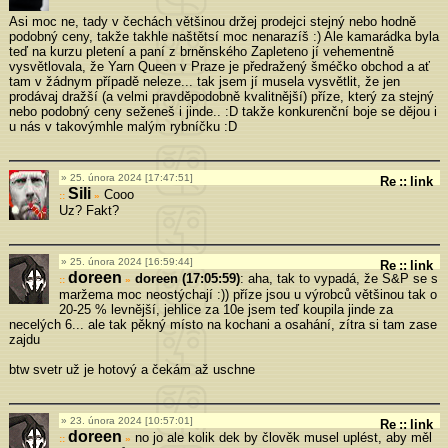
Asi moc ne, tady v čechách většinou držej prodejci stejný nebo hodně
podobný ceny, takže takhle naštětsí moc nenarazíš :) Ale kamarádka byla
teď na kurzu pletení a paní z brněnského Zapleteno jí vehementně
vysvětlovala, že Yarn Queen v Praze je předražený šméčko obchod a ať
tam v žádnym případě neleze... tak jsem jí musela vysvětlit, že jen
prodávaj dražší (a velmi pravděpodobně kvalitnější) příze, který za stejný
nebo podobný ceny seženeš i jinde.. :D takže konkurenční boje se dějou i
u nás v takovýmhle malým rybníčku :D
25. února 2024 [17:47:51]
Re
::
link
Sili
Cooo
»
Uz? Fakt?
25. února 2024 [16:59:44]
Re
::
link
doreen
doreen (17:05:59)
: aha, tak to vypadá, že S&P se s
»
maržema moc neostýchají :)) příze jsou u výrobců většinou tak o
20-25 % levnější, jehlice za 10e jsem teď koupila jinde za
necelých 6... ale tak pěkný místo na kochani a osahání, zítra si tam zase
zajdu
btw svetr už je hotový a čekám až uschne
23. února 2024 [10:57:01]
Re
::
link
doreen
no jo ale kolik dek by člověk musel uplést, aby měl
»