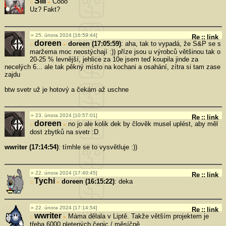
Sili
Cooo
»
Uz? Fakt?
25. února 2024 [16:59:44]
Re
::
link
doreen
doreen (17:05:59)
: aha, tak to vypadá, že S&P se s
»
maržema moc neostýchají :)) příze jsou u výrobců většinou tak o
20-25 % levnější, jehlice za 10e jsem teď koupila jinde za
necelých 6... ale tak pěkný místo na kochani a osahání, zítra si tam zase
zajdu
btw svetr už je hotový a čekám až uschne
23. února 2024 [10:57:01]
Re
::
link
doreen
no jo ale kolik dek by člověk musel uplést, aby měl
»
dost zbytků na svetr :D
wwriter (17:14:54)
: tímhle se to vysvětluje :))
22. února 2024 [17:40:45]
Re
::
link
Tychi
doreen (16:15:22)
: deka
»
22. února 2024 [17:14:54]
Re
::
link
wwriter
Máma dělala v Liptě. Takže větším projektem je
»
třeba 6000 pletených čepic / měsíčně.