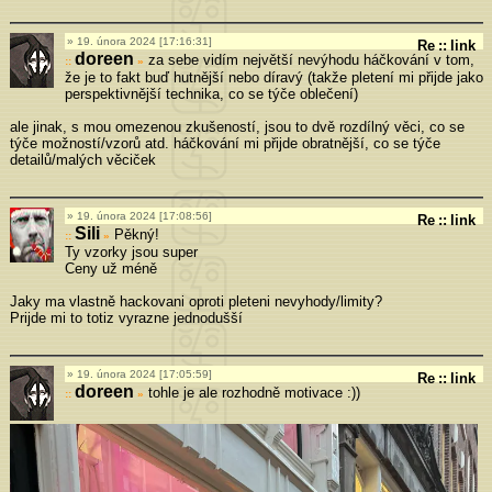
19. února 2024 [17:16:31]
Re
::
link
doreen
za sebe vidím největší nevýhodu háčkování v tom,
»
že je to fakt buď hutnější nebo díravý (takže pletení mi přijde jako
perspektivnější technika, co se týče oblečení)
ale jinak, s mou omezenou zkušeností, jsou to dvě rozdílný věci, co se
týče možností/vzorů atd. háčkování mi přijde obratnější, co se týče
detailů/malých věciček
19. února 2024 [17:08:56]
Re
::
link
Sili
Pěkný!
»
Ty vzorky jsou super
Ceny už méně
Jaky ma vlastně hackovani oproti pleteni nevyhody/limity?
Prijde mi to totiz vyrazne jednodušší
19. února 2024 [17:05:59]
Re
::
link
doreen
tohle je ale rozhodně motivace :))
»