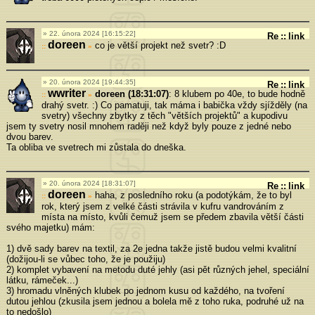
22. února 2024 [16:15:22]
Re
::
link
doreen
co je větší projekt než svetr? :D
»
20. února 2024 [19:44:35]
Re
::
link
wwriter
doreen (18:31:07)
: 8 klubem po 40e, to bude hodně
»
drahý svetr. :) Co pamatuji, tak máma i babička vždy sjížděly (na
svetry) všechny zbytky z těch "větších projektů" a kupodivu
jsem ty svetry nosil mnohem raději než když byly pouze z jedné nebo
dvou barev.
Ta obliba ve svetrech mi zůstala do dneška.
20. února 2024 [18:31:07]
Re
::
link
doreen
haha, z posledního roku (a podotýkám, že to byl
»
rok, který jsem z velké části strávila v kufru vandrováním z
místa na místo, kvůli čemuž jsem se předem zbavila větší části
svého majetku) mám:
1) dvě sady barev na textil, za 2e jedna takže jistě budou velmi kvalitní
(dožijou-li se vůbec toho, že je použiju)
2) komplet vybavení na metodu duté jehly (asi pět různých jehel, speciální
látku, rámeček...)
3) hromadu vlněných klubek po jednom kusu od každého, na tvoření
dutou jehlou (zkusila jsem jednou a bolela mě z toho ruka, podruhé už na
to nedošlo)