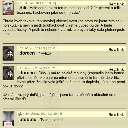
15. dubna 2024 [13:23:33]
Re
::
link
Sili
Hele dor a jak to ted muzes posoudit? Je pleteni o tolik
»
tezsi nez hackovani jako se (mi) zda?
Chtela bych takovej ten norskej vlnenej svetr (ne proto ze jsem zrovna v
norsku:D) a nevim jestli to uhackovat vlastne vubec pujde. A bude
vypadat hezky. A jestli to nebude trvat rok. Ze bych taky dala pleteni jeste
sanci
20. března 2024 [19:06:42]
Re
::
link
doreen
* vylízá
»
20. března 2024 [19:06:21]
Re
::
link
doreen
Díky :) má to nějaké mouchy (zapravila jsem konce
»
přízí přesně jako paní na internetu a stejně to furt někde v lítá,
levná příze žmolkovala ještě než jsem to dopletla,...) ale na první
pokus dobrý
Už mám rozjetý další, pracnější... jsem tam v pětině a aktuálně se mi
přestal líbit :D
20. března 2024 [15:25:48]
Re
::
link
utubutu
Ty jo, luxusni!
»