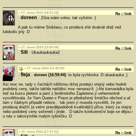
27. února 2024 [16:51:23]
Re
::
link
doreen
Zítra mám volno, tak vyfotím :)
»
A pak tu máme Stoklasu, co prodává shit dvakrát dráž než
kdokoliv jiný :D
27. února 2024 [15:05:59]
Re
::
link
Sili
Ukaukaukauka2
»
27. února 2024 [12:40:05]
Re
::
link
fleja
doreen (16:59:44)
: to byla rychlovka :D ukaukauka ;)
»
Asi moc ne, tady v čechách většinou držej prodejci stejný nebo hodně
podobný ceny, takže takhle naštětsí moc nenarazíš :) Ale kamarádka byla
teď na kurzu pletení a paní z brněnského Zapleteno jí vehementně
vysvětlovala, že Yarn Queen v Praze je předražený šméčko obchod a ať
tam v žádnym případě neleze... tak jsem jí musela vysvětlit, že jen
prodávaj dražší (a velmi pravděpodobně kvalitnější) příze, který za stejný
nebo podobný ceny seženeš i jinde.. :D takže konkurenční boje se dějou i
u nás v takovýmhle malým rybníčku :D
25. února 2024 [17:47:51]
Re
::
link