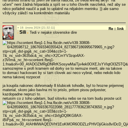
na druhou stranu už jsem se sama naučila, že třeba levnej akryl "na
učení" není žádná hitparáda a spíš se u toho člověk navzteká, než aby se
něco pořádně naučil a pak to uplatnil na nějakém merinku :)) ale samo
vždycky záleží na konkrétném materiálu
19. února 2024 [21:32:11]
Re
::
link
Sili
Tedi v nejake slovenske dire
»
samozrejme s profi kramem od dorky se to nemuze merit, ale na takove
to domaci hackovani by si tam clovek asi neco vybral, nebo nekdo kdo
nema takovej rozpocet
ja koupila nakonec dohromady 8 klubicek tohodle, byl to hrozne prijemnej
material, skoro jako bavlna mi to prislo, pritom pisou polyester,
kazdopadne nepruzi to.
netusim co z toho udelam, bud sitovku nebo se na tom budu proste ucit