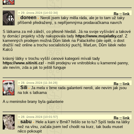
29. února 2024 [14:02:34]
Re
::
link
doreen
Neroli jsem taky měla ráda, ale je to tam už taky
»
příšerně předražený, s nepříjemnýma prodavačkama navrch
S látkama za mě záleží, co přesně hledáš. Já na svoje vyšívání a takové
ty domácí projekty vždy nakupovala tady
https://www.mojelatky.cz/
. Z
kamenných prodejen možná Dům látek na Palackého (ale opět, o dost
dražší než online a trochu socialistický puch), MarLen, Dům látek nebo
Kalců
krásný látky v trochu vyšší cenové kategorii mívali tady
https://www.sitiniti.cz/
- měli prodejnu ve vnitrobloku u kamenné panny,
ale nevím, zda a jak to ještě funguje
28. února 2024 [11:34:26]
Re
::
link
Sili
Ja mela v brne rada galanterii neroli, ale nevim jak jsou
»
na tok s latkama
A u meninske brany byla galanterie
28. února 2024 [10:01:57]
Re
::
link
sabu
Hele a kam v Brně? řešilo se to tu? Spíš teda na látky
»
než na vlnu, začala jsem teď chodit na kurz, tak budu muset
něco pokoupit