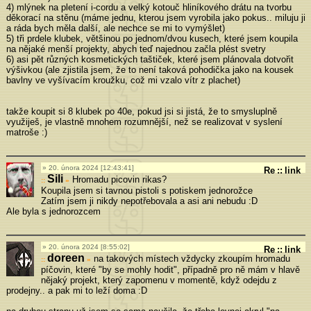
4) mlýnek na pletení i-cordu a velký kotouč hliníkového drátu na tvorbu
děkorací na stěnu (máme jednu, kterou jsem vyrobila jako pokus.. miluju ji
a ráda bych měla další, ale nechce se mi to vymýšlet)
5) tři prdele klubek, většinou po jednom/dvou kusech, které jsem koupila
na nějaké menší projekty, abych teď najednou začla plést svetry
6) asi pět různých kosmetických taštiček, které jsem plánovala dotvořit
výšivkou (ale zjistila jsem, že to není taková pohodička jako na kousek
bavlny ve vyšívacím kroužku, což mi vzalo vítr z plachet)
takže koupit si 8 klubek po 40e, pokud jsi si jistá, že to smysluplně
využiješ, je vlastně mnohem rozumnější, než se realizovat v syslení
matroše :)
20. února 2024 [12:43:41]
Re
::
link
Sili
Hromadu picovin rikas?
»
Koupila jsem si tavnou pistoli s potiskem jednorožce
Zatím jsem ji nikdy nepotřebovala a asi ani nebudu :D
Ale byla s jednorozcem
20. února 2024 [8:55:02]
Re
::
link
doreen
na takových místech vždycky zkoupím hromadu
»
píčovin, které "by se mohly hodit", případně pro ně mám v hlavě
nějaký projekt, který zapomenu v momentě, když odejdu z
prodejny.. a pak mi to leží doma :D