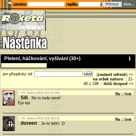
jméno:
heslo:
více...
nástěnka
Pletení, háčkování, vyšívání (30+)
---
stats
---
home
Pletení, háčkování, vyšívání (30+)
jen příspěvky od:
(
zastavit refresh
) <<
na vršek
nahoru
::
21-
40 z 198
::
dolů
dospod
>>
15. dubna 2024 [21:01:36]
Re
::
link
Sili
No to teda nene!
»
Epi epi
15. dubna 2024 [19:28:12]
Re
::
link
doreen
Je to lehčí :D
»