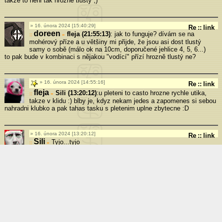
takze to neni tak hrozne tlusty ;)
16. února 2024 [15:40:29]
Re
::
link
doreen
fleja (21:55:13)
: jak to funguje? dívám se na
»
mohérový příze a u většiny mi přijde, že jsou asi dost tlustý
samy o sobě (málo ok na 10cm, doporučené jehlice 4, 5, 6...)
to pak bude v kombinaci s nějakou "vodící" přízí hrozně tlustý ne?
16. února 2024 [14:55:16]
Re
::
link
fleja
Sili (13:20:12)
:u pleteni to casto hrozne rychle utika,
»
takze v klidu :) blby je, kdyz nekam jedes a zapomenes si sebou
nahradni klubko a pak tahas tasku s pletenim uplne zbytecne :D
16. února 2024 [13:20:12]
Re
::
link
Sili
Tyjo...tyjo
»
To se asi uhackuju k smrti 'D
Chtela jsem zacit sitovkou ale koukam ze je to taky docela slozity
Jsem k nicemu
Budu mit zásobu šál
13. února 2024 [6:43:02]
Re
::
link
fleja
Jo, spotreba v radu kilometru je na svetr pomerne
»