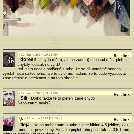
19. února 2024 [16:58:05]
Re
::
link
doreen
chytlo mě to, ale ne zase :)) doposud mě z pletení
»
chytaly ledatak nervy :D
teď jsem docela nadšená z toho, že se dá poměrně snadno
vyrobit něco užitečného.. ale to uvidíme, hádám, že to bude vyžadovat
zase trénink a preciznost a na tom skončim
19. února 2024 [13:04:48]
Re
::
link
Sili
Dorko takže te to pleteni zase chytlo
»
Nebo zatím nevis?
16. února 2024 [19:56:48]
Re
::
link
fleja
No on moher sam o sobe snese klidne 4-5 jehlice, kvuli
»
tomu, jak je vzdusny. Ale jako priplet toho prida tak na 0,5-1 mm,