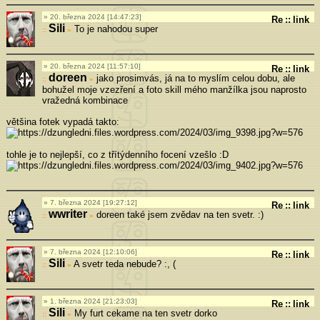
20. března 2024 [14:47:23]
Re
::
link
Sili
To je nahodou super
»
20. března 2024 [11:57:10]
Re
::
link
doreen
jako prosimvás, já na to myslím celou dobu, ale
»
bohužel moje vzezření a foto skill mého manžílka jsou naprosto
vražedná kombinace
většina fotek vypadá takto:
tohle je to nejlepší, co z třítýdenního focení vzešlo :D
7. března 2024 [19:27:12]
Re
::
link
wwriter
doreen také jsem zvědav na ten svetr. :)
»
7. března 2024 [12:10:06]
Re
::
link
Sili
A svetr teda nebude? :, (
»
1. března 2024 [21:23:03]
Re
::
link
Sili
My furt cekame na ten svetr dorko
»