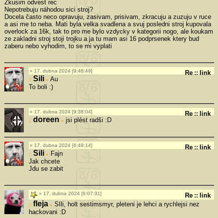
Zkusim odvest rec
Nepotrebuju náhodou sici stroj?
Docela často neco opravuju, zasivam, prisivam, zkracuju a zuzuju v ruce
a asi me to neba. Mati byla velka svadlena a svuj posledni stroj kupovala
overlock za 16k, tak to pro me bylo vzdycky v kategorii nogo, ale koukam
ze zakladni stroj stoji trojku a ja tu mam asi 16 podprsenek ktery bud
zaberu nebo vyhodim, to se mi vyplati
17. dubna 2024 [9:48:49]
Re
::
link
Sili
Au
»
To boli :)
17. dubna 2024 [9:38:04]
Re
::
link
doreen
jsi plést radši :D
»
17. dubna 2024 [6:48:14]
Re
::
link
Sili
Fajn
»
Jak chcete
Jdu se zabit
17. dubna 2024 [6:07:31]
Re
::
link
fleja
SIli, holt sestimsmyr, pleteni je lehci a rychlejsi nez
»
hackovani :D