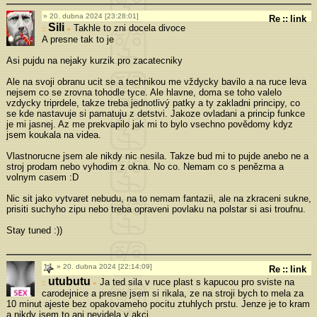
20. dubna 2024 [23:28:01]
Re
::
link
Sili
Takhle to zni docela divoce
»
A presne tak to je
Asi pujdu na nejaky kurzik pro zacatecniky
Ale na svoji obranu ucit se a technikou me vždycky bavilo a na ruce leva
nejsem co se zrovna tohodle tyce. Ale hlavne, doma se toho valelo
vzdycky triprdele, takze treba jednotlivý patky a ty zakladni principy, co
se kde nastavuje si pamatuju z detstvi. Jakoze ovladani a princip funkce
je mi jasnej. Az me prekvapilo jak mi to bylo vsechno povědomy kdyz
jsem koukala na videa.
Vlastnorucne jsem ale nikdy nic nesila. Takze bud mi to pujde anebo ne a
stroj prodam nebo vyhodim z okna. No co. Nemam co s penězma a
volnym casem :D
Nic sit jako vytvaret nebudu, na to nemam fantazii, ale na zkraceni sukne,
prisiti suchyho zipu nebo treba opraveni povlaku na polstar si asi troufnu.
Stay tuned :))
20. dubna 2024 [22:14:09]
Re
::
link
utubutu
Ja ted sila v ruce plast s kapucou pro sviste na
»
carodejnice a presne jsem si rikala, ze na stroji bych to mela za
10 minut ajeste bez opakovameho pocitu ztuhlych prstu. Jenze je to kram
a nikdy jsem to ani nevidela v akci.