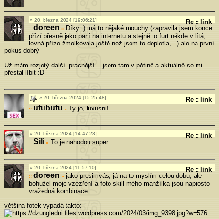
20. března 2024 [19:06:21]
Re
::
link
doreen
Díky :) má to nějaké mouchy (zapravila jsem konce
»
přízí přesně jako paní na internetu a stejně to furt někde v lítá,
levná příze žmolkovala ještě než jsem to dopletla,...) ale na první
pokus dobrý
Už mám rozjetý další, pracnější... jsem tam v pětině a aktuálně se mi
přestal líbit :D
20. března 2024 [15:25:48]
Re
::
link
utubutu
Ty jo, luxusni!
»
20. března 2024 [14:47:23]
Re
::
link
Sili
To je nahodou super
»
20. března 2024 [11:57:10]
Re
::
link
doreen
jako prosimvás, já na to myslím celou dobu, ale
»
bohužel moje vzezření a foto skill mého manžílka jsou naprosto
vražedná kombinace
většina fotek vypadá takto: