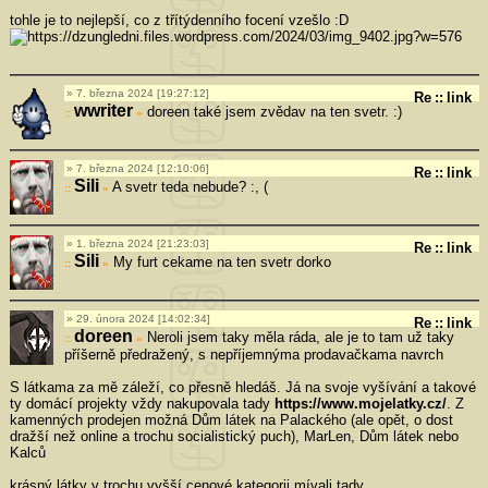
tohle je to nejlepší, co z třítýdenního focení vzešlo :D
7. března 2024 [19:27:12]
Re
::
link
wwriter
doreen také jsem zvědav na ten svetr. :)
»
7. března 2024 [12:10:06]
Re
::
link
Sili
A svetr teda nebude? :, (
»
1. března 2024 [21:23:03]
Re
::
link
Sili
My furt cekame na ten svetr dorko
»
29. února 2024 [14:02:34]
Re
::
link
doreen
Neroli jsem taky měla ráda, ale je to tam už taky
»
příšerně předražený, s nepříjemnýma prodavačkama navrch
S látkama za mě záleží, co přesně hledáš. Já na svoje vyšívání a takové
ty domácí projekty vždy nakupovala tady
https://www.mojelatky.cz/
. Z
kamenných prodejen možná Dům látek na Palackého (ale opět, o dost
dražší než online a trochu socialistický puch), MarLen, Dům látek nebo
Kalců
krásný látky v trochu vyšší cenové kategorii mívali tady