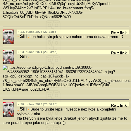
23. dubna 2024 [23:24:55]
Re
::
link
Sili
ten holici strojek vpravo nahore tomu dodava smrnc :D
»
23. dubna 2024 [23:23:56]
Re
::
link
Sili
»
20. dubna 2024 [23:30:20]
Re
::
link
Sili
Bude to urcite lepší investice nez lyze a kompletni
»
vybava k nim
Na kterých jsem byla letos dvakrat jenom abych zjistila ze me to
sere porad stejne jako si pamatuju :))