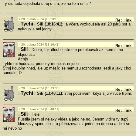
Ty sis teda objednala stroj s tim, ze na tom umis?
20. dubna 2024 [18:23:18]
Re
::
link
Tychi
Sili (18:16:41)
: já včera vyzkoušela asi 20 párů bot a
»
nekoupila ani jedny..
20. dubna 2024 [18:16:41]
Re
::
link
Sili
Dobre, tak dlouho jste me premlouvali az jsem si ho
»
objednala
Achjo
Tyhle rozhodovaci procesy mi nejak nejdou.
Stroj koupím hned, ale uz měsíc se nemuzu rozhodnout jestli a jaky chci
sandale :D
20. dubna 2024 [16:13:35]
Re
::
link
Tychi
Sili (13:48:11)
: stroj používám, když šiju v ruce trpím..
»
20. dubna 2024 [13:48:11]
Re
::
link
Sili
Hele
»
Pustila jsem si nejaky videa a jako ne no. Jenom vidim ty tupý
klouzavy spice jehlic a přehazovani z jedne na druhou a dela se
mi nevolno