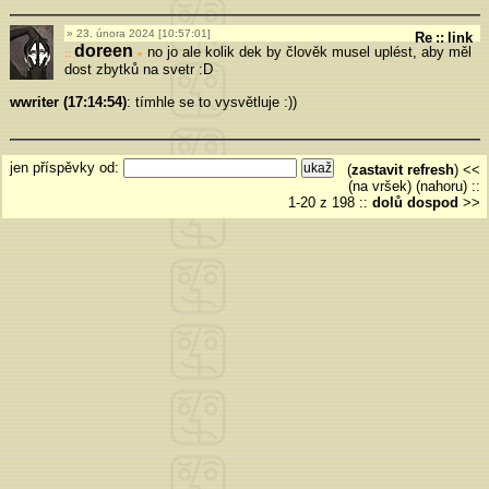
23. února 2024 [10:57:01]
Re
::
link
doreen
no jo ale kolik dek by člověk musel uplést, aby měl
»
dost zbytků na svetr :D
wwriter (17:14:54)
: tímhle se to vysvětluje :))
jen příspěvky od:
(
zastavit refresh
) <<
(na vršek) (nahoru)
::
1-20 z 198
::
dolů
dospod
>>