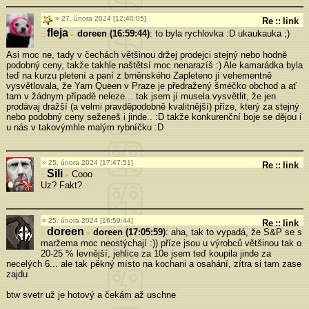
27. února 2024 [12:40:05]
Re
::
link
fleja
doreen (16:59:44)
: to byla rychlovka :D ukaukauka ;)
»
Asi moc ne, tady v čechách většinou držej prodejci stejný nebo hodně
podobný ceny, takže takhle naštětsí moc nenarazíš :) Ale kamarádka byla
teď na kurzu pletení a paní z brněnského Zapleteno jí vehementně
vysvětlovala, že Yarn Queen v Praze je předražený šméčko obchod a ať
tam v žádnym případě neleze... tak jsem jí musela vysvětlit, že jen
prodávaj dražší (a velmi pravděpodobně kvalitnější) příze, který za stejný
nebo podobný ceny seženeš i jinde.. :D takže konkurenční boje se dějou i
u nás v takovýmhle malým rybníčku :D
25. února 2024 [17:47:51]
Re
::
link
Sili
Cooo
»
Uz? Fakt?
25. února 2024 [16:59:44]
Re
::
link
doreen
doreen (17:05:59)
: aha, tak to vypadá, že S&P se s
»
maržema moc neostýchají :)) příze jsou u výrobců většinou tak o
20-25 % levnější, jehlice za 10e jsem teď koupila jinde za
necelých 6... ale tak pěkný místo na kochani a osahání, zítra si tam zase
zajdu
btw svetr už je hotový a čekám až uschne