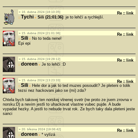
16. dubna 2024 [18:10:35]
Re
::
link
Tychi
Sili (21:01:36)
: je to lehčí a rychlejší.
»
15. dubna 2024 [21:01:36]
Re
::
link
Sili
No to teda nene!
»
Epi epi
15. dubna 2024 [19:28:12]
Re
::
link
doreen
Je to lehčí :D
»
15. dubna 2024 [13:23:33]
Re
::
link
Sili
Hele dor a jak to ted muzes posoudit? Je pleteni o tolik
»
tezsi nez hackovani jako se (mi) zda?
Chtela bych takovej ten norskej vlnenej svetr (ne proto ze jsem zrovna v
norsku:D) a nevim jestli to uhackovat vlastne vubec pujde. A bude
vypadat hezky. A jestli to nebude trvat rok. Ze bych taky dala pleteni jeste
sanci
20. března 2024 [19:06:42]
Re
::
link
doreen
* vylízá
»