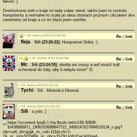
Nevim :)
Overlockovej steh u kraje mi teda vubec nesel, takže jsem to vyresila
humpolacky a normalne to vzala po obou stranach pruznym cikcakem dva
centimetry od kraje a co mi zbylo jsem ustrihla
28. dubna 2024 [19:46:02]
Re
::
link
fleja
Sili (23:26:22)
: Husqvarna! Dobry :)
»
24. dubna 2024 [9:20:08]
Re
::
link
Mc
Sili (23:24:55)
: oholila sis vousy a teď musíš tvář
»
schovávat do šály, aby ti nebyla zima? :D
24. dubna 2024 [5:56:15]
Re
::
link
Tychi
Sili.. šikovná a šikovná
»
23. dubna 2024 [23:26:22]
Re
::
link
Sili
a yolo :)
»