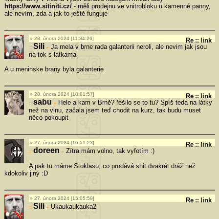
https://www.sitiniti.cz/
- měli prodejnu ve vnitrobloku u kamenné panny,
ale nevím, zda a jak to ještě funguje
28. února 2024 [11:34:26]
Re
::
link
Sili
Ja mela v brne rada galanterii neroli, ale nevim jak jsou
»
na tok s latkama
A u meninske brany byla galanterie
28. února 2024 [10:01:57]
Re
::
link
sabu
Hele a kam v Brně? řešilo se to tu? Spíš teda na látky
»
než na vlnu, začala jsem teď chodit na kurz, tak budu muset
něco pokoupit
27. února 2024 [16:51:23]
Re
::
link
doreen
Zítra mám volno, tak vyfotím :)
»
A pak tu máme Stoklasu, co prodává shit dvakrát dráž než
kdokoliv jiný :D
27. února 2024 [15:05:59]
Re
::
link
Sili
Ukaukaukauka2
»