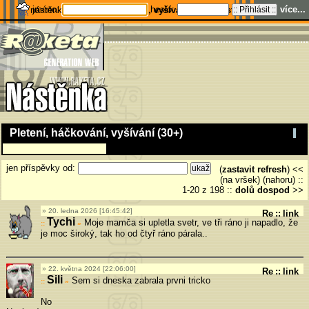
jméno:
heslo:
více...
nástěnka
Pletení, háčkování, vyšívání (30+)
---
stats
---
home
Pletení, háčkování, vyšívání (30+)
jen příspěvky od:
(
zastavit refresh
) <<
(na vršek) (nahoru)
::
1-20 z 198
::
dolů
dospod
>>
20. ledna 2026 [16:45:42]
Re
::
link
Tychi
Moje mamča si upletla svetr, ve tři ráno ji napadlo, že
»
je moc široký, tak ho od čtyř ráno párala..
22. května 2024 [22:06:00]
Re
::
link
Sili
Sem si dneska zabrala prvni tricko
»
No